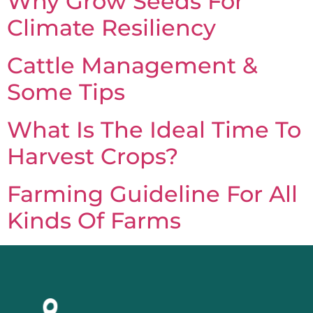
Why Grow Seeds For
Climate Resiliency
Cattle Management &
Some Tips
What Is The Ideal Time To
Harvest Crops?
Farming Guideline For All
Kinds Of Farms