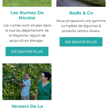
Les Ruches De
Radis & Co
Nicolas
Nous proposons une gamme
Les ruches sont situées dans
complète de légumes &
le sud du département de
produits laitiers divers.
la Mayenne, région de
polyculture élevage.
EN SAVOIR PLUS
EN SAVOIR PLUS
Vergers De La